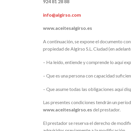
924 81 28 88
info@algirso.com
www.aceitesalgirso.es
A continuación, se expone el documento contr
propiedad de Algirso S.L. Ciudad (en adelant
– Ha leído, entiende y comprende lo aquí ex
– Que es una persona con capacidad suficien
– Que asume todas las obligaciones aquí dis
Las presentes condiciones tendrán un período
www.aceitesalgirso.es
del prestador.
El prestador se reserva el derecho de modifi
adquiridos previamente a la modificación.