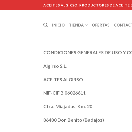
Skip
ACEITES ALGIRSO, PRODUCTORES DE ACEITE D
to
content
INICIO
TIENDA
OFERTAS
CONTAC
CONDICIONES GENERALES DE USO Y 
Algirso S.L.
ACEITES ALGIRSO
NIF-CIF B 06026611
Ctra. Miajadas; Km. 20
06400 Don Benito (Badajoz)