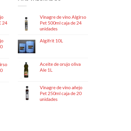
jo
Vinagre de vino Algirso
E 24
Pet 500ml caja de 24
unidades
jo
Algifrit 10L
20
Aceite de orujo oliva
irso
Ale 1L
20
Vinagre de vino añejo
Pet 250ml caja de 20
unidades