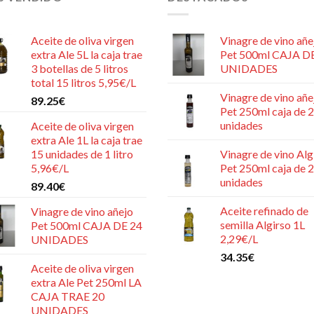
Aceite de oliva virgen
Vinagre de vino añe
extra Ale 5L la caja trae
Pet 500ml CAJA D
3 botellas de 5 litros
UNIDADES
total 15 litros 5,95€/L
Vinagre de vino añe
89.25
€
Pet 250ml caja de 
unidades
Aceite de oliva virgen
extra Ale 1L la caja trae
15 unidades de 1 litro
Vinagre de vino Alg
5,96€/L
Pet 250ml caja de 
unidades
89.40
€
Aceite refinado de
Vinagre de vino añejo
semilla Algirso 1L
Pet 500ml CAJA DE 24
2,29€/L
UNIDADES
34.35
€
Aceite de oliva virgen
extra Ale Pet 250ml LA
CAJA TRAE 20
UNIDADES