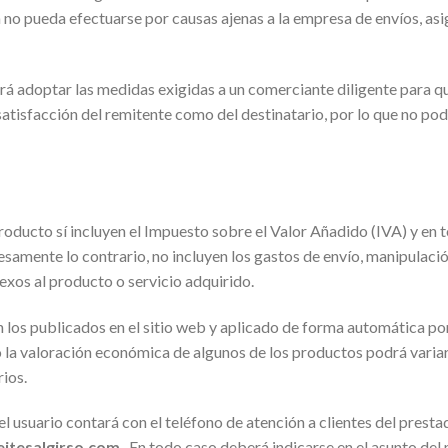
no pueda efectuarse por causas ajenas a la empresa de envíos, asig
berá adoptar las medidas exigidas a un comerciante diligente para q
a satisfacción del remitente como del destinatario, por lo que no p
producto sí incluyen el Impuesto sobre el Valor Añadido (IVA) y en
esamente lo contrario, no incluyen los gastos de envío, manipulació
exos al producto o servicio adquirido.
 los publicados en el sitio web y aplicado de forma automática por
 la valoración económica de algunos de los productos podrá variar
ios.
el usuario contará con el teléfono de atención a clientes del prest
itesalgirso.com
. En todo caso deberá indicarse en el asunto del