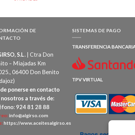
FORMACIÓN DE
SISTEMAS DE PAGO
NTACTO
TRANSFERENCIA BANCARI
IRSO, S.L.
| Ctra Don
ito – Miajadas Km
025., 06400 Don Benito
TPV VIRTUAL
dajoz)
de ponerse en contacto
 nosotros a través de:
éfono: 924 81 28 88
reo:
info@algirso.com
:
https://www.aceitesalgirso.es