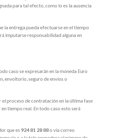
nada para tal efecto, como lo es la ausencia
ue la entrega pueda efectuarse en el tiempo
odrá imputarse responsabilidad alguna en
 todo caso se expresarán en la moneda Euro
n, envoltorio, seguro de envíos o
 el proceso de contratación en la última fase
 en tiempo real. En todo caso esto será
ador que es
924 81 28 88
o vía correo
 mensaje o a la tele operadora el número de