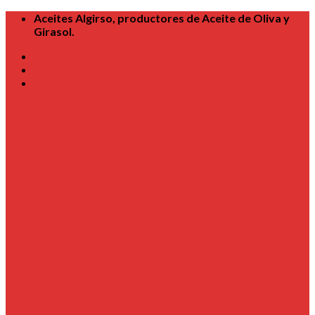
Skip
Aceites Algirso, productores de Aceite de Oliva y
to
Girasol.
content
EMPRESA
GALERÍA
CONTACTO