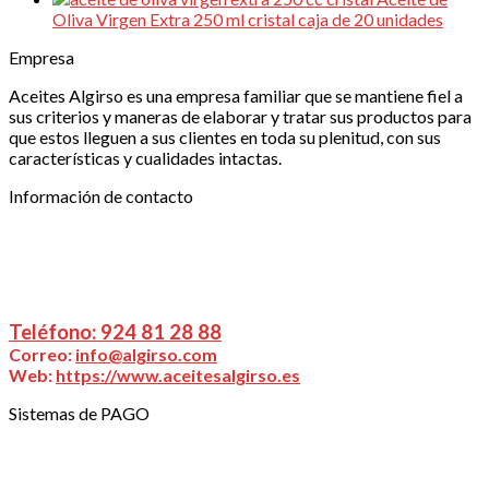
Oliva Virgen Extra 250 ml cristal caja de 20 unidades
Empresa
Aceites Algirso es una empresa familiar que se mantiene fiel a
sus criterios y maneras de elaborar y tratar sus productos para
que estos lleguen a sus clientes en toda su plenitud, con sus
características y cualidades intactas.
Información de contacto
ALGIRSO, S.L.
| Ctra Don Benito – Miajadas Km
20,025., 06400 Don Benito (Badajoz)
Puede ponerse en contacto con nosotros a través
de:
Teléfono: 924 81 28 88
Correo:
info@algirso.com
Web:
https://www.aceitesalgirso.es
Sistemas de PAGO
TRANSFERENCIA BANCARIA