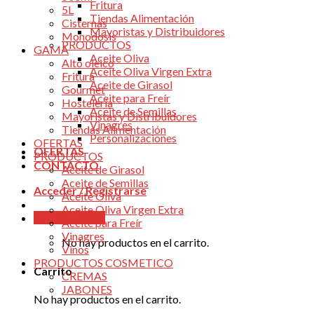
Fritura
5L
Tiendas Alimentación
Cisternas
Mayoristas y Distribuidores
Monodosis
PRODUCTOS
GAMA
Aceite Oliva
Alto oleico
Aceite Oliva Virgen Extra
Fritura
Aceite de Girasol
Gourmet
Aceite para Freír
Hostelería
Aceite de Semillas
Mayoristas y Distribuidores
Vinagres
Tiendas Alimentación
Personalizaciones
OFERTAS
OFERTAS
PRODUCTOS
CONTACTO
Aceite de Girasol
Aceite de Semillas
Acceder / Registrarse
Aceite Oliva
Aceite Oliva Virgen Extra
Carrito /
0.00
€
Aceite para Freír
Vinagres
No hay productos en el carrito.
Vinos
PRODUCTOS COSMETICO
Carrito
CREMAS
JABONES
No hay productos en el carrito.