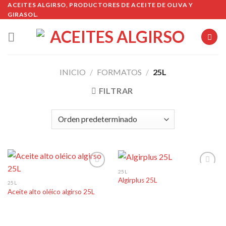
Skip
ACEITES ALGIRSO, PRODUCTORES DE ACEITE DE OLIVA Y
GIRASOL.
to
content
INICIO
/
FORMATOS
/
25L
FILTRAR
25L
Algirplus 25L
25L
Aceite alto oléico algirso 25L
Añadir
Añadir
a la
a la
lista de
lista de
deseos
deseos