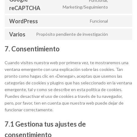
Funcional,
service
Consent
woocommer
Marketing/Seguimiento
reCAPTCHA
to
service
WordPress
Funcional
Consent
google-
to
recaptcha
Varios
Propósito pendiente de investigación
service
Consent
wordpress
to
7. Consentimiento
service
varios
Cuando visites nuestra web por primera vez, te mostraremos una
ventana emergente con una explicación sobre las cookies. Tan
pronto como hagas clic en «Denegar», aceptas que usemos las
categorías de cookies y plugins que has seleccionado en la ventana
emergente, tal y como se describe en esta política de cookies.
Puedes desactivar el uso de cookies a través de tu navegador,
pero, por favor, ten en cuenta que nuestra web puede dejar de
funcionar correctamente.
7.1 Gestiona tus ajustes de
consentimiento