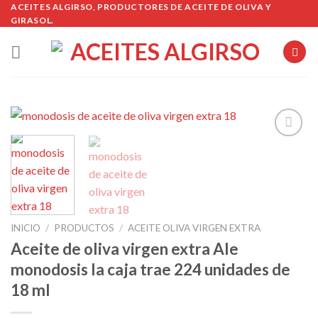
Skip
ACEITES ALGIRSO, PRODUCTORES DE ACEITE DE OLIVA Y
GIRASOL.
to
content
Añadir
a la
lista de
deseos
INICIO
/
PRODUCTOS
/
ACEITE OLIVA VIRGEN EXTRA
Aceite de oliva virgen extra Ale
monodosis la caja trae 224 unidades de
18 ml