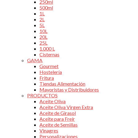
250ml
500ml
1L
2L
5L
10L
20L
25L
1.000 L
Cisternas
GAMA
Gourmet
Hostelería
Fritura
Tiendas Alimentación
Mayoristas y Distribuidores
PRODUCTOS
Aceite Oliva
Aceite Oliva Virgen Extra
Aceite de Girasol
Aceite para Freír
Aceite de Semillas
Vinagres
Personalizaciones