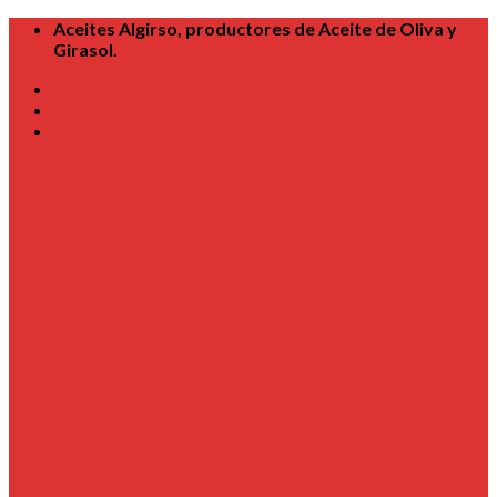
Skip
Aceites Algirso, productores de Aceite de Oliva y
to
Girasol.
content
EMPRESA
GALERÍA
CONTACTO