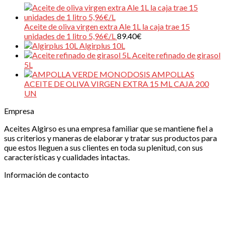
Aceite de oliva virgen extra Ale 1L la caja trae 15
unidades de 1 litro 5,96€/L
89.40
€
Algirplus 10L
Aceite refinado de girasol
5L
MONODOSIS AMPOLLAS
ACEITE DE OLIVA VIRGEN EXTRA 15 ML CAJA 200
UN
Empresa
Aceites Algirso es una empresa familiar que se mantiene fiel a
sus criterios y maneras de elaborar y tratar sus productos para
que estos lleguen a sus clientes en toda su plenitud, con sus
características y cualidades intactas.
Información de contacto
ALGIRSO, S.L.
| Ctra Don Benito – Miajadas Km
20,025., 06400 Don Benito (Badajoz)
Puede ponerse en contacto con nosotros a través