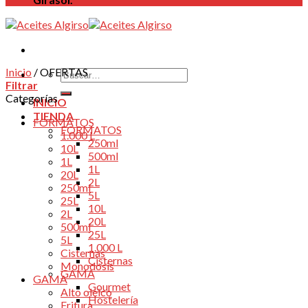
Inicio
/
OFERTAS
Buscar
Filtrar
por:
Categorías
INICIO
TIENDA
FORMATOS
FORMATOS
1.000 L
250ml
10L
500ml
1L
1L
20L
2L
250ml
5L
25L
10L
2L
20L
500ml
25L
5L
1.000 L
Cisternas
Cisternas
Monodosis
GAMA
GAMA
Gourmet
Alto oleico
Hostelería
Fritura