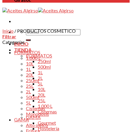
Inicio
/
PRODUCTOS COSMETICO
Buscar
Filtrar
por:
Categorías
INICIO
TIENDA
FORMATOS
FORMATOS
1.000 L
250ml
10L
500ml
1L
1L
20L
2L
250ml
5L
25L
10L
2L
20L
500ml
25L
5L
1.000 L
Cisternas
Cisternas
Monodosis
GAMA
GAMA
Gourmet
Alto oleico
Hostelería
Fritura