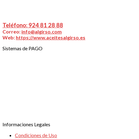
20,025., 06400 Don Benito (Badajoz)
Puede ponerse en contacto con nosotros a través
de:
Teléfono: 924 81 28 88
Correo:
info@algirso.com
Web:
https://www.aceitesalgirso.es
Sistemas de PAGO
TRANSFERENCIA BANCARIA
TPV VIRTUAL
Informaciones Legales
Condiciones de Uso