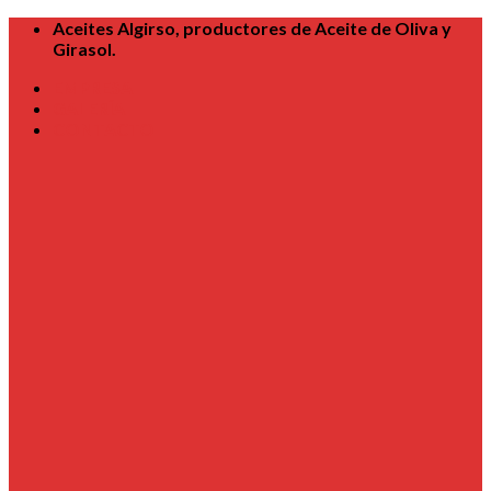
Skip
Aceites Algirso, productores de Aceite de Oliva y
to
Girasol.
content
EMPRESA
GALERÍA
CONTACTO