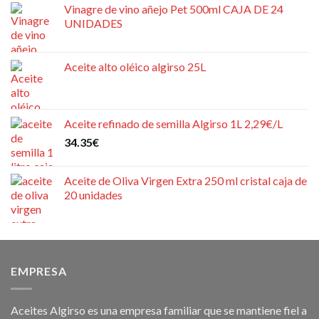
Vinagre de vino añejo Pet 500ml CAJA DE 24
UNIDADES
Aceite alto oléico algirso 25L
Aceite refinado de semilla Algirso 1L 2,29€/L
34.35
€
Aceite de Oliva Virgen Extra 250 ml cristal caja de
20 unidades
EMPRESA
Aceites Algirso es una empresa familiar que se mantiene fiel a