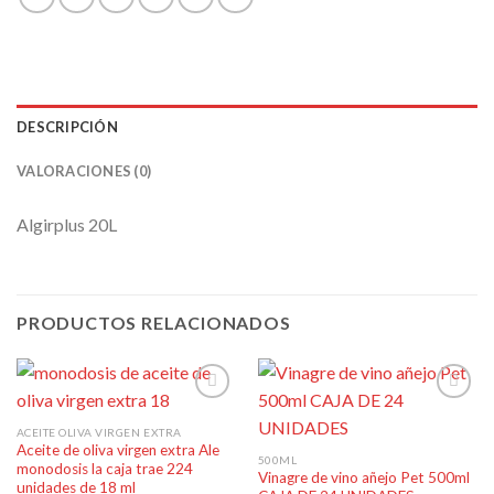
DESCRIPCIÓN
VALORACIONES (0)
Algirplus 20L
PRODUCTOS RELACIONADOS
ACEITE OLIVA VIRGEN EXTRA
Aceite de oliva virgen extra Ale
Añadir
Añadir
500ML
monodosis la caja trae 224
a la
a la
Vinagre de vino añejo Pet 500ml
lista de
lista de
unidades de 18 ml