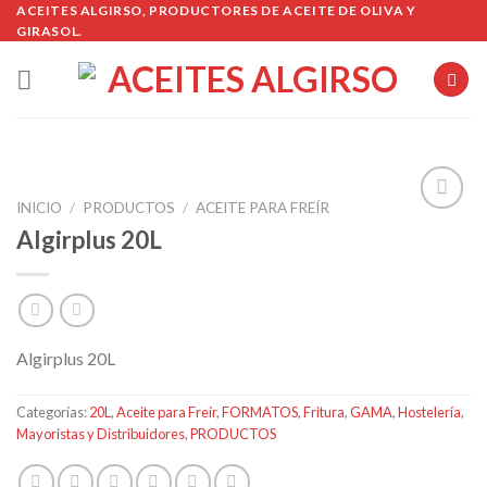
Skip
ACEITES ALGIRSO, PRODUCTORES DE ACEITE DE OLIVA Y
GIRASOL.
to
content
INICIO
/
PRODUCTOS
/
ACEITE PARA FREÍR
Algirplus 20L
Añadir
a la
lista de
deseos
Algirplus 20L
Categorías:
20L
,
Aceite para Freír
,
FORMATOS
,
Fritura
,
GAMA
,
Hostelería
,
Mayoristas y Distribuidores
,
PRODUCTOS