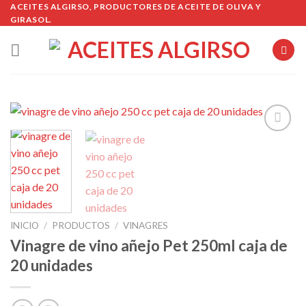
Skip
ACEITES ALGIRSO, PRODUCTORES DE ACEITE DE OLIVA Y
GIRASOL.
to
content
Añadir
a la
lista de
deseos
INICIO
/
PRODUCTOS
/
VINAGRES
Vinagre de vino añejo Pet 250ml caja de
20 unidades