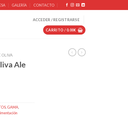
ESA
GALERÍA
CONTACTO
ACCEDER / REGISTRARSE
CARRITO /
0.00
€
E OLIVA
liva Ale
TOS
,
GAMA
,
imentación