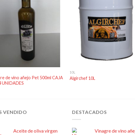
Añadir
Aña
a la
a l
lista de
lista
deseos
des
L
10L
re de vino añejo Pet 500ml CAJA
Algirchef 10L
4 UNIDADES
S VENDIDO
DESTACADOS
Aceite de oliva virgen
Vinagre de vino añe