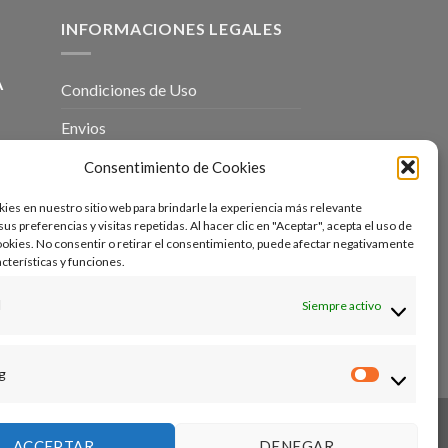
INFORMACIONES LEGALES
A
Condiciones de Uso
Envios
Entregas – Garantía
Consentimiento de Cookies
Devoluciones – Cancelaciones
es en nuestro sitio web para brindarle la experiencia más relevante
s preferencias y visitas repetidas. Al hacer clic en "Aceptar", acepta el uso de
Formas y Condiciones de Pago
okies. No consentir o retirar el consentimiento, puede afectar negativamente
acterísticas y funciones.
Aviso Legal
l
Siempre activo
Cookies Política
Política de Privacidad
g
Marketin
ACCEPTAR
DENEGAR