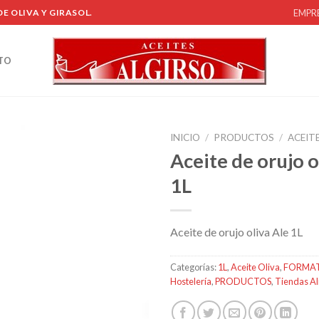
EMPR
E OLIVA Y GIRASOL.
TO
INICIO
/
PRODUCTOS
/
ACEIT
Aceite de orujo o
1L
Añadir
a la
lista de
Aceite de orujo oliva Ale 1L
deseos
Categorías:
1L
,
Aceite Oliva
,
FORMA
Hostelería
,
PRODUCTOS
,
Tiendas Al