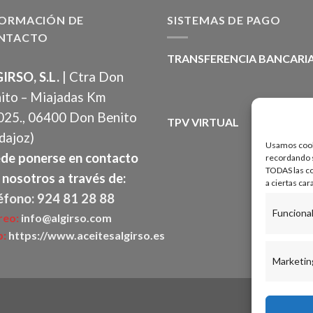
FORMACIÓN DE
SISTEMAS DE PAGO
NTACTO
TRANSFERENCIA BANCARI
IRSO, S.L.
| Ctra Don
ito – Miajadas Km
025., 06400 Don Benito
TPV VIRTUAL
dajoz)
Usamos cooki
de ponerse en contacto
recordando su
TODAS las co
 nosotros a través de:
a ciertas car
éfono: 924 81 28 88
Funciona
reo:
info@algirso.com
:
https://www.aceitesalgirso.es
Marketin