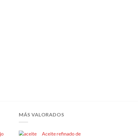
dir
Añadir
a
a la
 de
lista de
eos
deseos
MÁS VALORADOS
jo
Aceite refinado de