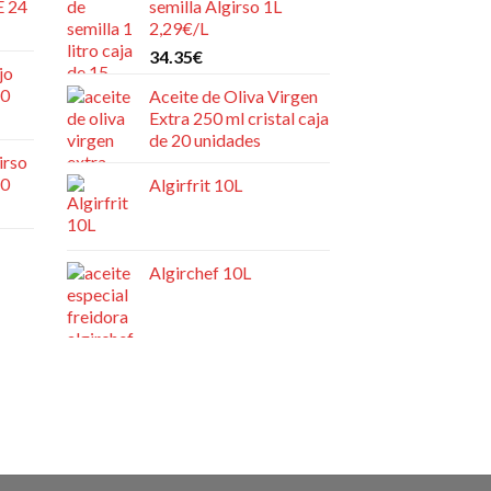
E 24
semilla Algirso 1L
2,29€/L
34.35
€
jo
20
Aceite de Oliva Virgen
Extra 250 ml cristal caja
de 20 unidades
irso
20
Algirfrit 10L
Algirchef 10L