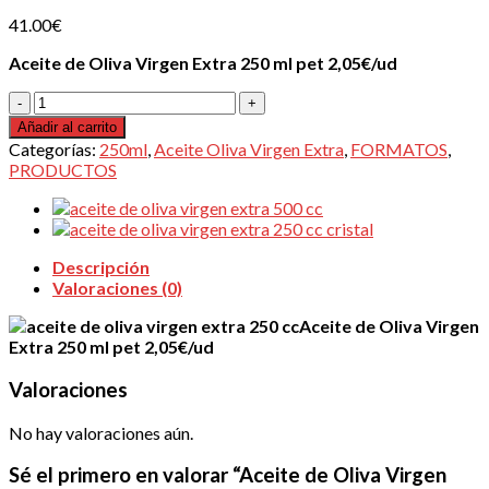
41.00
€
Aceite de Oliva Virgen Extra 250 ml pet 2,05€/ud
Aceite
de
Añadir al carrito
Oliva
Categorías:
250ml
,
Aceite Oliva Virgen Extra
,
FORMATOS
,
Virgen
PRODUCTOS
Extra
250
ml
pet
caja
Descripción
de
Valoraciones (0)
20
Aceite de Oliva Virgen
unidades
Extra 250 ml pet 2,05€/ud
2,05€/UD
cantidad
Valoraciones
No hay valoraciones aún.
Sé el primero en valorar “Aceite de Oliva Virgen