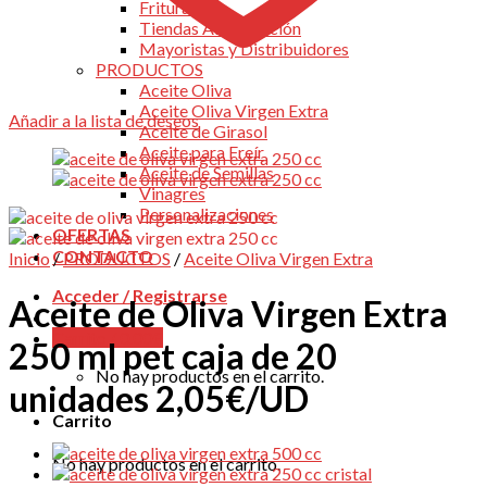
Fritura
Tiendas Alimentación
Mayoristas y Distribuidores
PRODUCTOS
Aceite Oliva
Aceite Oliva Virgen Extra
Añadir a la lista de deseos
Aceite de Girasol
Aceite para Freír
Aceite de Semillas
Vinagres
Personalizaciones
OFERTAS
CONTACTO
Inicio
/
PRODUCTOS
/
Aceite Oliva Virgen Extra
Acceder / Registrarse
Aceite de Oliva Virgen Extra
Carrito /
0.00
€
250 ml pet caja de 20
No hay productos en el carrito.
unidades 2,05€/UD
Carrito
No hay productos en el carrito.