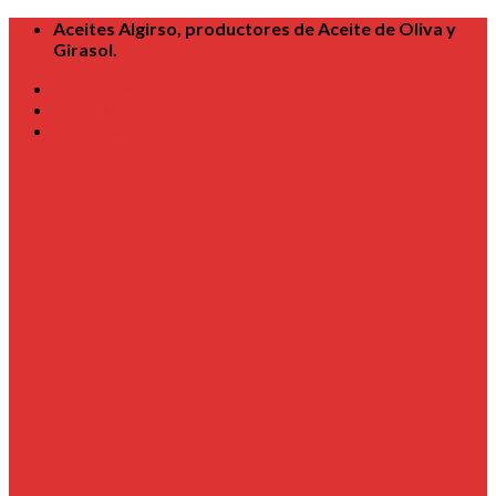
Skip
Aceites Algirso, productores de Aceite de Oliva y
to
Girasol.
content
EMPRESA
GALERÍA
CONTACTO