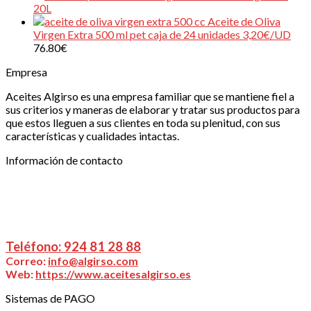
20L
Aceite de Oliva
Virgen Extra 500 ml pet caja de 24 unidades 3,20€/UD
76.80
€
Empresa
Aceites Algirso es una empresa familiar que se mantiene fiel a
sus criterios y maneras de elaborar y tratar sus productos para
que estos lleguen a sus clientes en toda su plenitud, con sus
características y cualidades intactas.
Información de contacto
ALGIRSO, S.L.
| Ctra Don Benito – Miajadas Km
20,025., 06400 Don Benito (Badajoz)
Puede ponerse en contacto con nosotros a través
de:
Teléfono: 924 81 28 88
Correo:
info@algirso.com
Web:
https://www.aceitesalgirso.es
Sistemas de PAGO