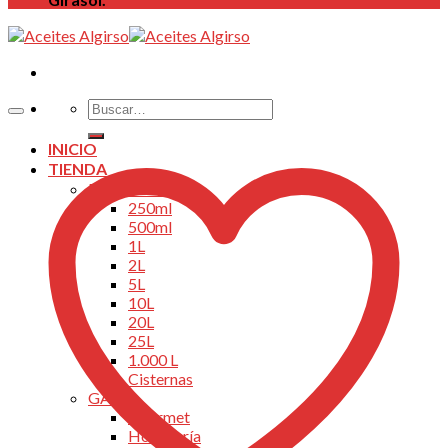
Buscar
por:
INICIO
TIENDA
FORMATOS
250ml
500ml
1L
2L
5L
10L
20L
25L
1.000 L
Cisternas
GAMA
Gourmet
Hostelería