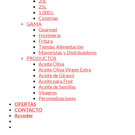
20L
25L
1.000 L
Cisternas
GAMA
Gourmet
Hostelería
Fritura
Tiendas Alimentación
Mayoristas y Distribuidores
PRODUCTOS
Aceite Oliva
Aceite Oliva Virgen Extra
Aceite de Girasol
Aceite para Freír
Aceite de Semillas
Vinagres
Personalizaciones
OFERTAS
CONTACTO
Acceder