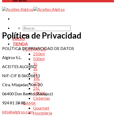
Buscar
por:
Política de Privacidad
INICIO
TIENDA
POLÍTICA DE PRIVACIDAD DE DATOS
FORMATOS
250ml
Algirso S.L.
500ml
1L
ACEITES ALGIRSO
2L
5L
NIF-CIF B 06026611
10L
20L
Ctra. Miajadas; Km. 20
25L
1.000 L
06400 Don Benito (Badajoz)
Cisternas
924 81 28 88
GAMA
Gourmet
info@algirso.com
Hostelería