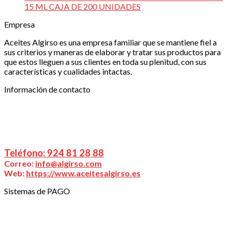
15 ML CAJA DE 200 UNIDADES
Empresa
Aceites Algirso es una empresa familiar que se mantiene fiel a
sus criterios y maneras de elaborar y tratar sus productos para
que estos lleguen a sus clientes en toda su plenitud, con sus
características y cualidades intactas.
Información de contacto
ALGIRSO, S.L.
| Ctra Don Benito – Miajadas Km
20,025., 06400 Don Benito (Badajoz)
Puede ponerse en contacto con nosotros a través
de:
Teléfono: 924 81 28 88
Correo:
info@algirso.com
Web:
https://www.aceitesalgirso.es
Sistemas de PAGO
TRANSFERENCIA BANCARIA