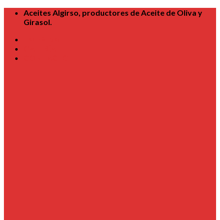
Skip
Aceites Algirso, productores de Aceite de Oliva y
to
Girasol.
content
EMPRESA
GALERÍA
CONTACTO