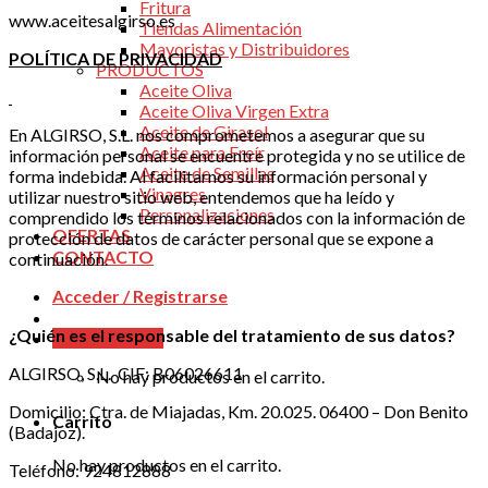
Fritura
www.aceitesalgirso.es
Tiendas Alimentación
Mayoristas y Distribuidores
POLÍTICA DE PRIVACIDAD
PRODUCTOS
Aceite Oliva
Aceite Oliva Virgen Extra
Aceite de Girasol
En ALGIRSO, S.L. nos comprometemos a asegurar que su
Aceite para Freír
información personal se encuentre protegida y no se utilice de
Aceite de Semillas
forma indebida. Al facilitarnos su información personal y
Vinagres
utilizar nuestro sitio web, entendemos que ha leído y
Personalizaciones
comprendido los términos relacionados con la información de
OFERTAS
protección de datos de carácter personal que se expone a
CONTACTO
continuación.
Acceder / Registrarse
¿Quién es el responsable del tratamiento de sus datos?
Carrito /
0.00
€
ALGIRSO, S.L. CIF: B06026611
No hay productos en el carrito.
Domicilio: Ctra. de Miajadas, Km. 20.025. 06400 – Don Benito
Carrito
(Badajoz).
No hay productos en el carrito.
Teléfono: 924812888