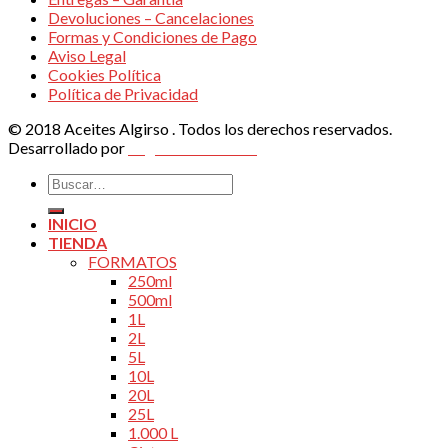
Devoluciones – Cancelaciones
Formas y Condiciones de Pago
Aviso Legal
Cookies Política
Política de Privacidad
© 2018 Aceites Algirso . Todos los derechos reservados.
Desarrollado por
Vegas Altas Online
Buscar
por:
INICIO
TIENDA
FORMATOS
250ml
500ml
1L
2L
5L
10L
20L
25L
1.000 L