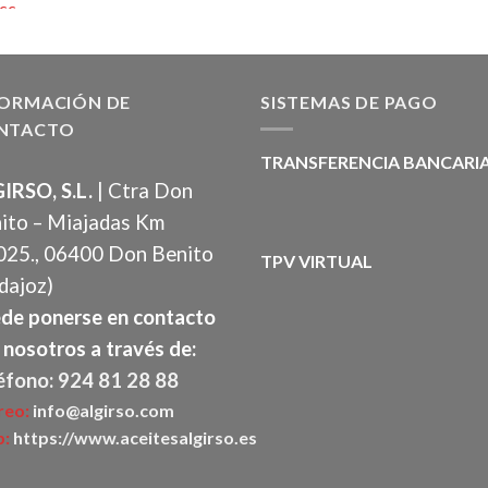
FORMACIÓN DE
SISTEMAS DE PAGO
NTACTO
TRANSFERENCIA BANCARI
IRSO, S.L.
| Ctra Don
ito – Miajadas Km
025., 06400 Don Benito
TPV VIRTUAL
dajoz)
de ponerse en contacto
 nosotros a través de:
éfono: 924 81 28 88
reo:
info@algirso.com
:
https://www.aceitesalgirso.es