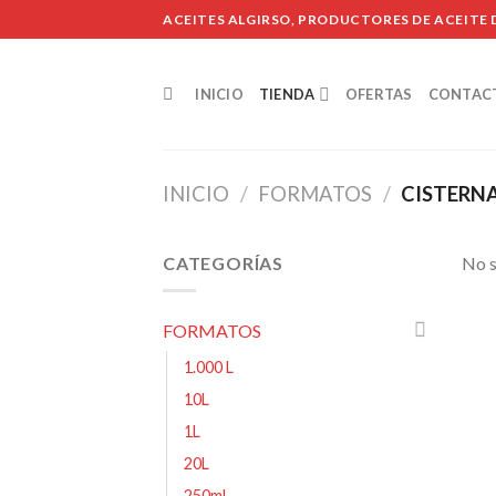
Skip
ACEITES ALGIRSO, PRODUCTORES DE ACEITE D
to
content
INICIO
TIENDA
OFERTAS
CONTAC
INICIO
/
FORMATOS
/
CISTERN
CATEGORÍAS
No s
FORMATOS
1.000 L
10L
1L
20L
250ml