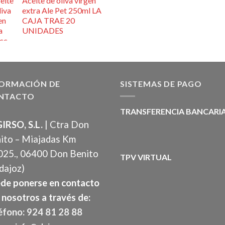
Aceite de oliva virgen
extra Ale Pet 250ml LA
CAJA TRAE 20
UNIDADES
FORMACIÓN DE
SISTEMAS DE PAGO
NTACTO
TRANSFERENCIA BANCARI
IRSO, S.L.
| Ctra Don
ito – Miajadas Km
025., 06400 Don Benito
TPV VIRTUAL
dajoz)
de ponerse en contacto
 nosotros a través de:
éfono: 924 81 28 88