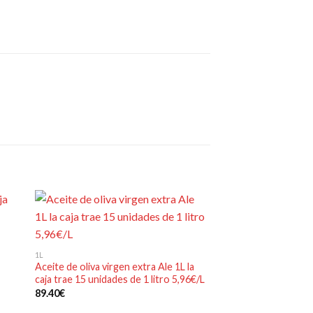
5L
Aceite refinado de se
dir
Añadir
1L
3 uds de 5L 2,28€/L
a
a la
Aceite de oliva virgen extra Ale 1L la
 de
lista de
34.20
€
caja trae 15 unidades de 1 litro 5,96€/L
eos
deseos
89.40
€