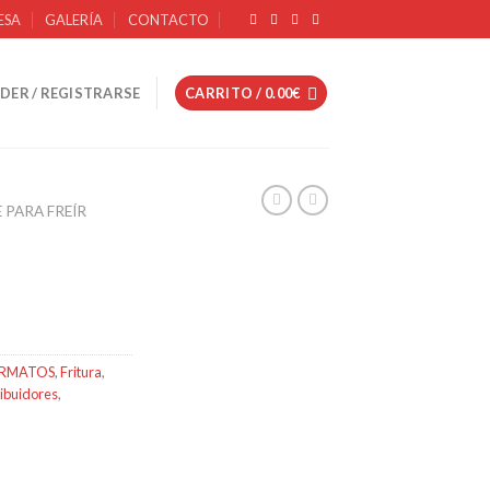
ESA
GALERÍA
CONTACTO
DER / REGISTRARSE
CARRITO /
0.00
€
 PARA FREÍR
RMATOS
,
Fritura
,
ribuidores
,