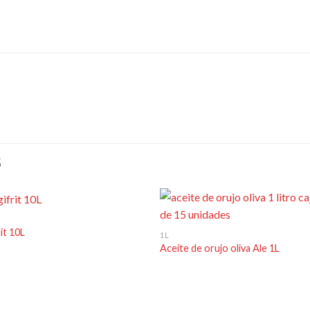
S
rit 10L
1L
Aceite de orujo oliva Ale 1L
Añadir
Aña
a la
a l
lista de
lista
deseos
des