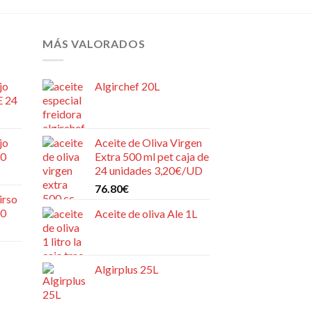
MÁS VALORADOS
jo
Algirchef 20L
E 24
jo
Aceite de Oliva Virgen
20
Extra 500 ml pet caja de
24 unidades 3,20€/UD
76.80
€
irso
20
Aceite de oliva Ale 1L
Algirplus 25L