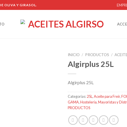
EMPR
E OLIVA Y GIRASOL.
TO
ACCE
INICIO
/
PRODUCTOS
/
ACEITE
Algirplus 25L
Añadir
Algirplus 25L
a la
lista de
deseos
Categorías:
25L
,
Aceite para Freír
,
FO
GAMA
,
Hostelería
,
Mayoristas y Dist
PRODUCTOS