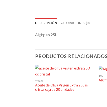
DESCRIPCIÓN
VALORACIONES (0)
Algirplus 25L
PRODUCTOS RELACIONADO
10L
Algif
250ML
Aceite de Oliva Virgen Extra 250 ml
Añadir
cristal caja de 20 unidades
a la
lista de
deseos